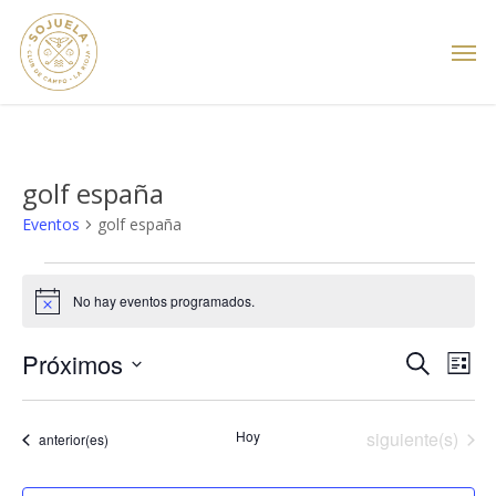
Skip
Men
to
main
content
golf españa
Eventos
golf españa
Eventos
No hay eventos programados.
Aviso
Nave
Próximos
Na
Buscar
Lista
Selecciona
de
de
la
vis
Eventos
Hoy
siguiente(s)
Eventos
anterior(es)
fecha.
búsq
de