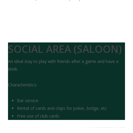
SOCIAL AREA (SALOON)
An ideal stay to play with friends after a game and have a
drink.
Characteristics:
Bar service
Rental of cards and chips for poker, bridge, etc
Free use of club cards