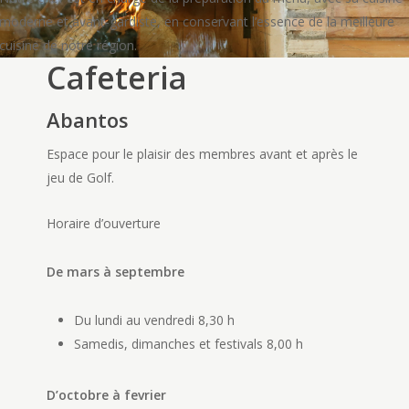
moderne et avant-gardiste, en conservant l’essence de la meilleure
cuisine de notre région.
Cafeteria
Abantos
Espace pour le plaisir des membres avant et après le
jeu de Golf.
Horaire d’ouverture
De mars à septembre
Du lundi au vendredi
8,30 h
Samedis, dimanches et festivals
8,00 h
D’octobre à fevrier