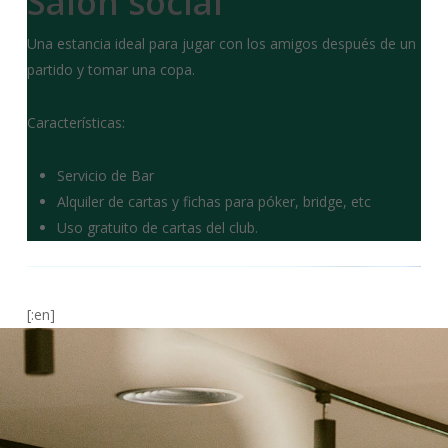
Salón social
Una estancia ideal para jugar con los amigos después de un
partido y tomar una copa.
Características:
Servicio de Bar
Alquiler de cartas y fichas para póker, bridge, etc
Uso gratuito de cartas del club.
[:en]