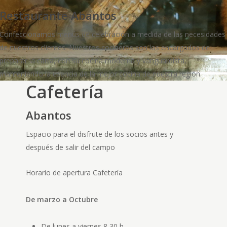
Restaurante Abantos
Confeccionamos menús de celebración a medida de las necesidades
de nuestros clientes. Nuestros cocineros son los encargados de
preparar la carta, con su cocina moderna y vanguardista,
manteniendo la esencia de la mejor cocina de nuestra región.
Cafetería
Abantos
Espacio para el disfrute de los socios antes y
después de salir del campo
Horario de apertura Cafetería
De marzo a Octubre
De lunes a viernes
8,30 h