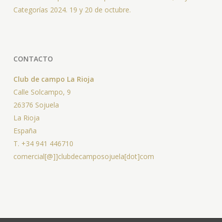
Categorías 2024. 19 y 20 de octubre.
CONTACTO
Club de campo La Rioja
Calle Solcampo, 9
26376 Sojuela
La Rioja
España
T. +34 941 446710
comercial[@]]clubdecamposojuela[dot]com
© 2026 Club de Campo Sojuela - Campo de Golf -. Sojuela Club de