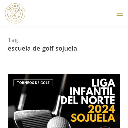
Skip
Men
to
main
content
Tag
escuela de golf sojuela
Liga
5
TORNEOS DE GOLF
Infantil
del
Norte
2024
Sojuela