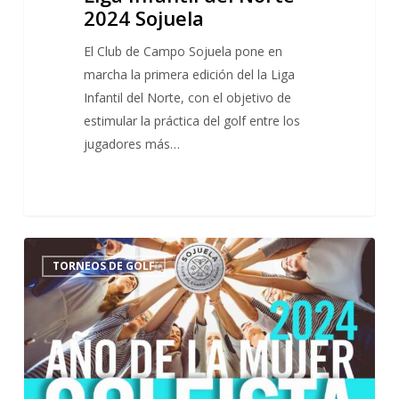
2024 Sojuela
El Club de Campo Sojuela pone en
marcha la primera edición del la Liga
Infantil del Norte, con el objetivo de
estimular la práctica del golf entre los
jugadores más…
El
4
TORNEOS DE GOLF
Club
de
Campo
Sojuela
declara
el