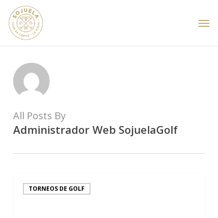
Skip
Men
to
main
content
All Posts By
Administrador Web SojuelaGolf
Clasificaciones
TORNEOS DE GOLF
del
Torneo
Absoluto