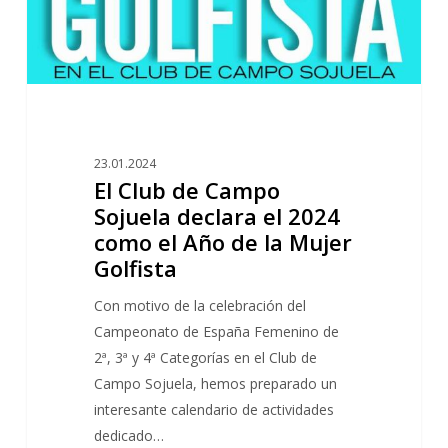
2024
como
el
Año
de
la
23.01.2024
Mujer
El Club de Campo
Golfista
Sojuela declara el 2024
como el Año de la Mujer
Golfista
Con motivo de la celebración del
Campeonato de España Femenino de
2ª, 3ª y 4ª Categorías en el Club de
Campo Sojuela, hemos preparado un
interesante calendario de actividades
dedicado…