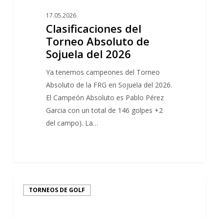
de
17.05.2026
Sojuela
Clasificaciones del
del
Torneo Absoluto de
2026
Sojuela del 2026
Ya tenemos campeones del Torneo
Absoluto de la FRG en Sojuela del 2026.
El Campeón Absoluto es Pablo Pérez
Garcia con un total de 146 golpes +2
del campo). La…
1
Horarios
TORNEOS DE GOLF
de
Salida
Torneo