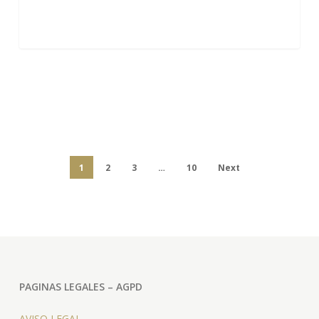
1
2
3
…
10
Next
PAGINAS LEGALES – AGPD
AVISO LEGAL