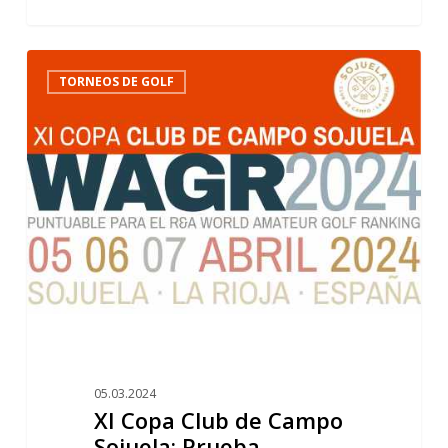
XI
2
TORNEOS DE GOLF
Copa
Club
de
Campo
Sojuela:
Prueba
puntuable
para
el
R&A
World
Amateur
05.03.2024
Golf
XI Copa Club de Campo
Ranking
Sojuela: Prueba