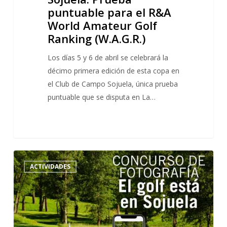
(W.A.G.R.)
puntuable para el R&A
World Amateur Golf
Ranking (W.A.G.R.)
Los días 5 y 6 de abril se celebrará la
décimo primera edición de esta copa en
el Club de Campo Sojuela, única prueba
puntuable que se disputa en La…
Concurso
1
ACTIVIDADES
de
fotografía
«El
golf
está