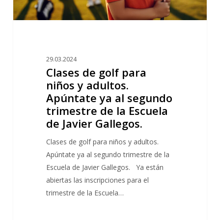
al
segundo
trimestre
de
29.03.2024
la
Clases de golf para
Escuela
niños y adultos.
de
Apúntate ya al segundo
Javier
trimestre de la Escuela
Gallegos.
de Javier Gallegos.
Clases de golf para niños y adultos.
Apúntate ya al segundo trimestre de la
Escuela de Javier Gallegos. Ya están
abiertas las inscripciones para el
trimestre de la Escuela…