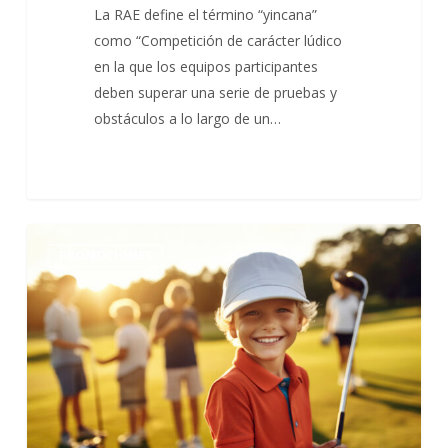
La RAE define el término “yincana”
como “Competición de carácter lúdico
en la que los equipos participantes
deben superar una serie de pruebas y
obstáculos a lo largo de un…
Clases
0
PROMOCIONES
de
golf
para
niños
y
adultos.
Apúntate
ya