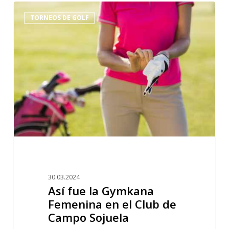
Así
2
TORNEOS DE GOLF
fue
la
Gymkana
Femenina
en
el
Club
de
Campo
Sojuela
30.03.2024
Así fue la Gymkana
Femenina en el Club de
Campo Sojuela