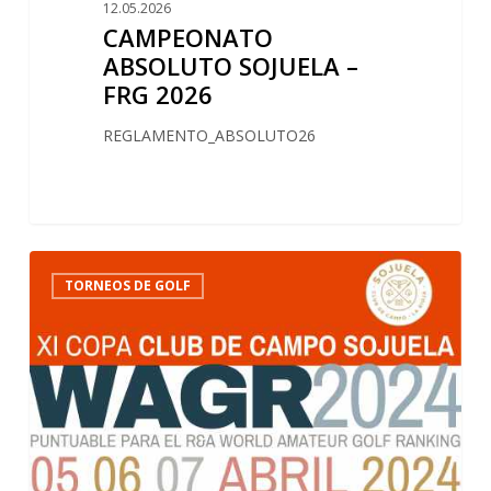
12.05.2026
2026
CAMPEONATO
ABSOLUTO SOJUELA –
FRG 2026
REGLAMENTO_ABSOLUTO26
1
Clasificaciones
4
TORNEOS DE GOLF
de
la
XI
Copa
Club
de
Campo