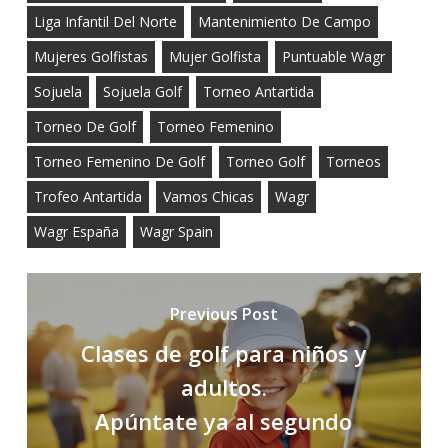
Liga Infantil Del Norte
Mantenimiento De Campo
Mujeres Golfistas
Mujer Golfista
Puntuable Wagr
Sojuela
Sojuela Golf
Torneo Antartida
Torneo De Golf
Torneo Femenino
Torneo Femenino De Golf
Torneo Golf
Torneos
Trofeo Antartida
Vamos Chicas
Wagr
Wagr España
Wagr Spain
Previous Post
Clases de golf para niños y
adultos.
Apúntate ya al segundo