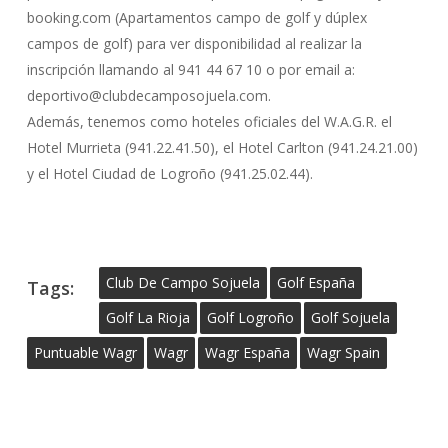
booking.com (Apartamentos campo de golf y dúplex
campos de golf) para ver disponibilidad al realizar la
inscripción llamando al 941 44 67 10 o por email a:
deportivo@clubdecamposojuela.com.
Además, tenemos como hoteles oficiales del W.A.G.R. el
Hotel Murrieta (941.22.41.50), el Hotel Carlton (941.24.21.00)
y el Hotel Ciudad de Logroño (941.25.02.44).
Club De Campo Sojuela
Golf España
Tags:
Golf La Rioja
Golf Logroño
Golf Sojuela
Puntuable Wagr
Wagr
Wagr España
Wagr Spain