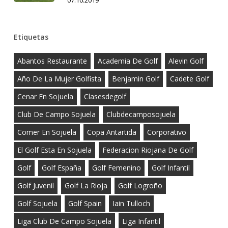
07.10.2019
Etiquetas
Abantos Restaurante
Academia De Golf
Alevin Golf
Año De La Mujer Golfista
Benjamin Golf
Cadete Golf
Cenar En Sojuela
Clasesdegolf
Club De Campo Sojuela
Clubdecamposojuela
Comer En Sojuela
Copa Antartida
Corporativo
El Golf Esta En Sojuela
Federacion Riojana De Golf
Golf
Golf España
Golf Femenino
Golf Infantil
Golf Juvenil
Golf La Rioja
Golf Logroño
Golf Sojuela
Golf Spain
Iain Tulloch
Liga Club De Campo Sojuela
Liga Infantil