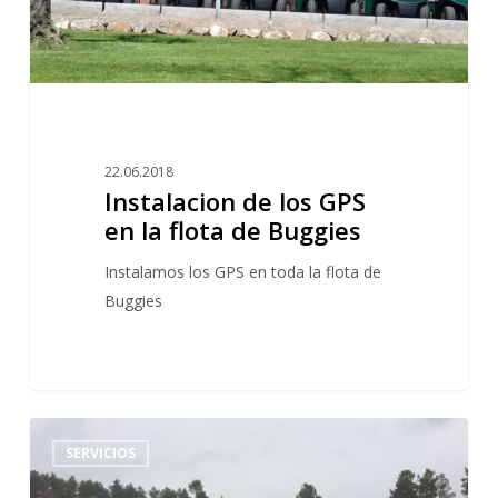
de
Buggies
22.06.2018
Instalacion de los GPS
en la flota de Buggies
Instalamos los GPS en toda la flota de
Buggies
Horario
0
SERVICIOS
del
Campo