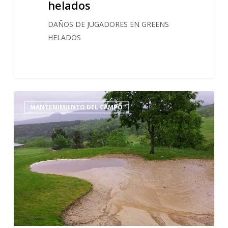
helados
DAÑOS DE JUGADORES EN GREENS
HELADOS
El
0
MANTENIMIENTO DEL CAMPO
próximo
més
de
abril,
se
inician
las
obras
de