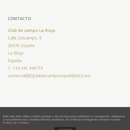
CONTACTO
Club de campo La Rioja
Calle Solcampo, 9
26376 Sojuela
La Rioja
España
T. +34 941 446710
comercial[@]]clubdecamposojuela[dot]com
© 2026 Club de Campo Sojuela - Campo de Golf -. Sojuela Club de
Este sitio web utiliza cookies propias y de terceros para optimizar tu navegación, adaptarse
Campo La Rioja
a tus preferencias y realizar labores analíticas. Al continuar navegando aceptas nuestra
Política de Cookies
ACEPTAR