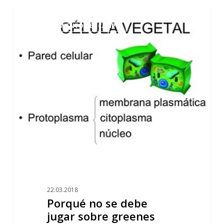
Porqué
0
MANTENIMIENTO DEL CAMPO
no
se
debe
jugar
sobre
greenes
helados
22.03.2018
Porqué no se debe
jugar sobre greenes