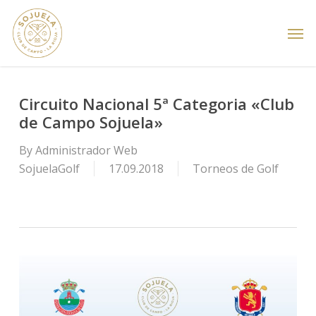
Skip
Men
to
main
content
Circuito Nacional 5ª Categoria «Club
de Campo Sojuela»
By
Administrador Web
SojuelaGolf
17.09.2018
Torneos de Golf