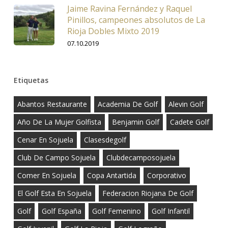
Jaime Ravina Fernández y Raquel
Pinillos, campeones absolutos de La
Rioja Dobles Mixto 2019
07.10.2019
Etiquetas
Abantos Restaurante
Academia De Golf
Alevin Golf
Año De La Mujer Golfista
Benjamin Golf
Cadete Golf
Cenar En Sojuela
Clasesdegolf
Club De Campo Sojuela
Clubdecamposojuela
Comer En Sojuela
Copa Antartida
Corporativo
El Golf Esta En Sojuela
Federacion Riojana De Golf
Golf
Golf España
Golf Femenino
Golf Infantil