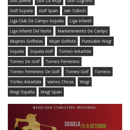
Golf Juvenil
Golf La Rioja
Golf Logroño
Golf Sojuela
Golf Spain
Iain Tulloch
Liga Club De Campo Sojuela
Liga Infantil
Liga Infantil Del Norte
Mantenimiento De Campo
Mujeres Golfistas
Mujer Golfista
Puntuable Wagr
Sojuela
Sojuela Golf
Torneo Antartida
Torneo De Golf
Torneo Femenino
Torneo Femenino De Golf
Torneo Golf
Torneos
Trofeo Antartida
Vamos Chicas
Wagr
Wagr España
Wagr Spain